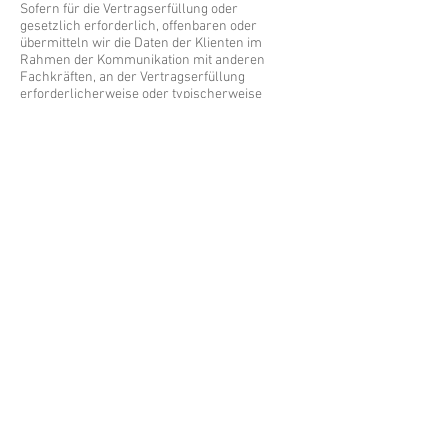
Sofern für die Vertragserfüllung oder
gesetzlich erforderlich, offenbaren oder
übermitteln wir die Daten der Klienten im
Rahmen der Kommunikation mit anderen
Fachkräften, an der Vertragserfüllung
erforderlicherweise oder typischerweise
beteiligten Dritten, wie z.B. Abrechnungsstellen
oder vergleichbare Dienstleister, sofern dies
der Erbringung unserer Leistungen gem. Art. 6
Abs. 1 lit b. DSGVO dient, gesetzlich gem. Art. 6
Abs. 1 lit c. DSGVO vorgeschrieben ist, unseren
Interessen oder denen der Klienten an einer
effizienten und kostengünstigen
Gesundheitsversorgung als berechtigtes
Interesse gem. Art. 6 Abs. 1 lit f. DSGVO dient
oder gem. Art. 6 Abs. 1 lit d. DSGVO notwendig
ist. um lebenswichtige Interessen der Klienten
oder einer anderen natürlichen Person zu
schützen oder im Rahmen einer Einwilligung
gem. Art. 6 Abs. 1 lit. a., Art. 7 DSGVO.
Die Löschung der Daten erfolgt, wenn die Daten
zur Erfüllung vertraglicher oder gesetzlicher
Fürsorgepflichten sowie Umgang mit etwaigen
Gewährleistungs- und vergleichbaren
Pflichten nicht mehr erforderlich ist, wobei die
Erforderlichkeit der Aufbewahrung der Daten